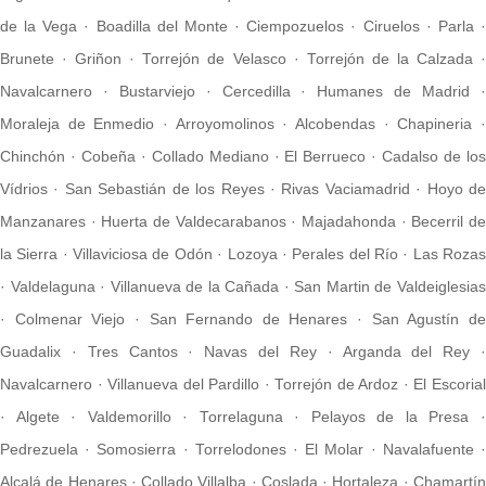
de la Vega
·
Boadilla del Monte
·
Ciempozuelos
·
Ciruelos
·
Parla
Brunete
·
Griñon
·
Torrejón de Velasco
·
Torrejón de la Calzada
Navalcarnero
·
Bustarviejo
·
Cercedilla
·
Humanes de Madrid
Moraleja de Enmedio
·
Arroyomolinos
·
Alcobendas
·
Chapineria
Chinchón
·
Cobeña
·
Collado Mediano
·
El Berrueco
·
Cadalso de lo
Vídrios
·
San Sebastián de los Reyes
·
Rivas Vaciamadrid
·
Hoyo d
Manzanares
·
Huerta de Valdecarabanos
·
Majadahonda
·
Becerril d
la Sierra
·
Villaviciosa de Odón
·
Lozoya
·
Perales del Río
·
Las Roza
·
Valdelaguna
·
Villanueva de la Cañada
·
San Martin de Valdeiglesia
·
Colmenar Viejo
·
San Fernando de Henares
·
San Agustín d
Guadalix
·
Tres Cantos
·
Navas del Rey
·
Arganda del Rey
Navalcarnero
·
Villanueva del Pardillo
·
Torrejón de Ardoz
·
El Escoria
·
Algete
·
Valdemorillo
·
Torrelaguna
·
Pelayos de la Presa
Pedrezuela
·
Somosierra
·
Torrelodones
·
El Molar
·
Navalafuente
Alcalá de Henares
·
Collado Villalba
·
Coslada
·
Hortaleza
·
Chamartí