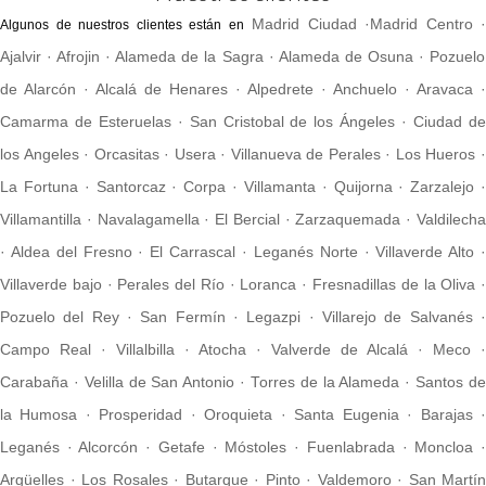
Madrid Ciudad
·
Madrid Centro
·
Algunos de nuestros clientes están en
Ajalvir
·
Afrojin
·
Alameda de la Sagra
·
Alameda de Osuna
·
Pozuelo
de Alarcón
·
Alcalá de Henares
·
Alpedrete
·
Anchuelo
·
Aravaca
·
Camarma de Esteruelas
·
San Cristobal de los Ángeles
·
Ciudad d
los Angeles
·
Orcasitas
·
Usera
·
Villanueva de Perales
·
Los Hueros
La Fortuna
·
Santorcaz
·
Corpa
·
Villamanta
·
Quijorna
·
Zarzalejo
Villamantilla
·
Navalagamella
·
El Bercial
·
Zarzaquemada
·
Valdilech
·
Aldea del Fresno
·
El Carrascal
·
Leganés Norte
·
Villaverde Alto
Villaverde bajo
·
Perales del Río
·
Loranca
·
Fresnadillas de la Oliva
Pozuelo del Rey
·
San Fermín
·
Legazpi
·
Villarejo de Salvanés
Campo Real
·
Villalbilla
·
Atocha
·
Valverde de Alcalá
·
Meco
·
Carabaña
·
Velilla de San Antonio
·
Torres de la Alameda
·
Santos d
la Humosa
·
Prosperidad
·
Oroquieta
·
Santa Eugenia
·
Barajas
Leganés
·
Alcorcón
·
Getafe
·
Móstoles
·
Fuenlabrada
·
Moncloa
Argüelles
·
Los Rosales
·
Butarque
·
Pinto
·
Valdemoro
·
San Martín