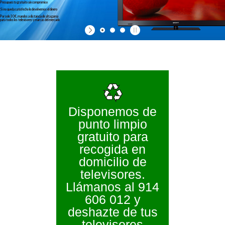
Presupuesto gratuito sin compromiso
Si no queda satisfecho le devolvemos el dinero
Por solo 30€, mandos a distancia de alta gama
para todos los televisores y marcas del mercado
Disponemos de
punto limpio
gratuito para
recogida en
domicilio de
televisores.
Llámanos al 914
606 012 y
deshazte de tus
televisores