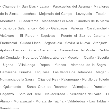
·
Chamberí
·
San Blas
·
Latina
·
Paracuellos del Jarama
·
Miraflore
de la Sierra
·
Loeches
·
Mejorada del Campo
·
Lozoyuela
·
Tetuán
Moratalaz
·
Guadarrama
·
Manzanares el Real
·
Guadalix de la Sierr
·
Barrio de Salamanca
·
Retiro
·
Galapagar
·
Vallecas
·
Carabanchel
Vicálvaro
·
El Pardo
·
Esquivias
·
Fuente el Saz de Jarama
Fuencarral
·
Ciudad Lineal
·
Arganzuela
·
Sevilla la Nueva
·
Aranjuez
Ajofrin
·
Bargas
·
Borox
·
Carranque
·
Casarrubios del Monte
·
Cedillo
del Condado
·
Huerta de Valdecarabanos
·
Mocejon
·
Ocaña
·
Seseñ
·
Ugena
·
Villaluenga
·
Yepes
·
Yuncos
·
Alameda de la Sagra
Camarena
·
Ciruelos
·
Esquivias
·
Las Ventas de Retamosa
·
Magan
Numancia de la Sagra
·
Olias del Rey
·
Palomeque
·
Portillo de Toled
·
Quismondo
·
Santa Cruz de Retamar
·
Valmojado
·
Yuncler
·
Daganzo
·
Soto del Real
·
Navacerrada
·
Serranillos del Valle
·
El
Álamo
·
Moralzarzal
·
Morata de Tajuña
·
Valdebebas
·
Las Tablas
·
Sanchinarro