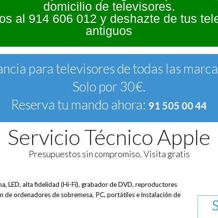
domicilio de televisores.
s al 914 606 012 y deshazte de tus tel
antiguos
ncia para televisores de todas las marc
Solo por 30€.
Reserva tu mando ahora:
91 505 00 44
Servicio Técnico Apple
Presupuestos sin compromiso. Visita gratis
a, LED, alta fidelidad (Hi-Fi), grabador de DVD, reproductores
de ordenadores de sobremesa, PC, portátiles e instalación de