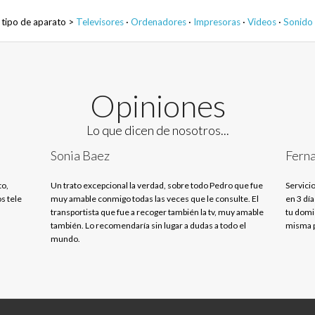
 tipo de aparato >
Televisores
·
Ordenadores
·
Impresoras
·
Videos
·
Sonido
Opiniones
Lo que dicen de nosotros...
Sonia Baez
Ferna
to,
Un trato excepcional la verdad, sobre todo Pedro que fue
Servicio
s tele
muy amable conmigo todas las veces que le consulte. El
en 3 día
transportista que fue a recoger también la tv, muy amable
tu domic
también. Lo recomendaría sin lugar a dudas a todo el
misma p
mundo.