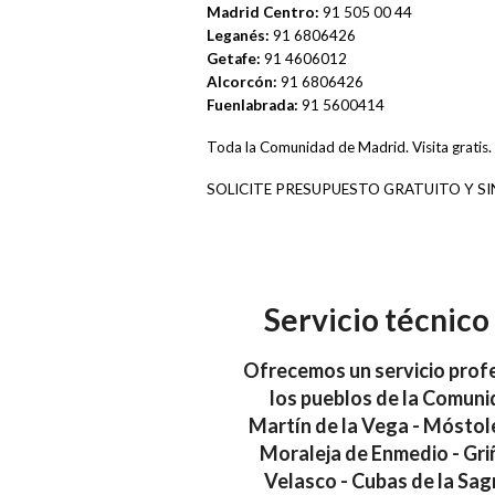
Madrid Centro:
91 505 00 44
Leganés:
91 6806426
Getafe:
91 4606012
Alcorcón:
91 6806426
Fuenlabrada:
91 5600414
Toda la Comunidad de Madrid. Visita gratis.
SOLICITE PRESUPUESTO GRATUITO Y S
Servicio técnico
Ofrecemos un servicio profes
los pueblos de la Comuni
Martín de la Vega - Móstol
Moraleja de Enmedio - Griñ
Velasco - Cubas de la Sagr