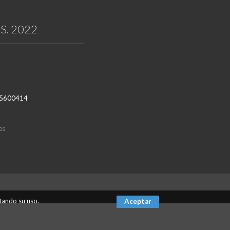
S. 2022
1 5600414
es
tando su uso.
Aceptar