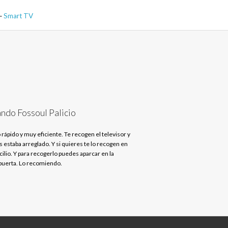
·
Smart TV
ndo Fossoul Palicio
 rápido y muy eficiente. Te recogen el televisor y
s estaba arreglado. Y si quieres te lo recogen en
ilio. Y para recogerlo puedes aparcar en la
uerta. Lo recomiendo.