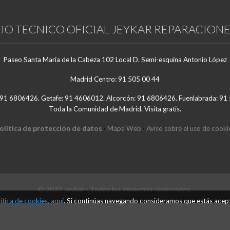
IO TECNICO OFICIAL JEYKAR REPARACIONE
Paseo Santa Maria de la Cabeza 102 Local D. Semi-esquina Antonio López
Madrid Centro: 91 505 00 44
 91 6806426. Getafe: 91 4606012. Alcorcón: 91 6806426. Fuenlabrada: 9
Toda la Comunidad de Madrid. Visita gratis.
olítica de protección de datos
·
Mapa Web
·
Aviso sobre el uso de cooki
© 2022 Jeykar - Todos los derechos reservados.
ítica de cookies, aquí
. Si continúas navegando consideramos que estás acep