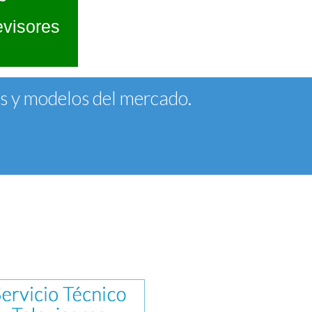
evisores
as y modelos del mercado.