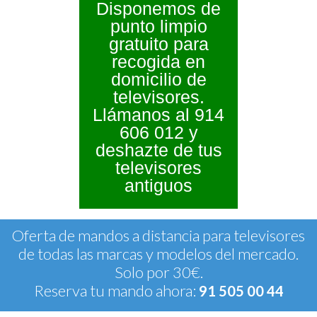
Disponemos de
punto limpio
gratuito para
recogida en
domicilio de
televisores.
Llámanos al 914
606 012 y
deshazte de tus
televisores
antiguos
Oferta de mandos a distancia para televisores
de todas las marcas y modelos del mercado.
Solo por 30€.
Reserva tu mando ahora:
91 505 00 44