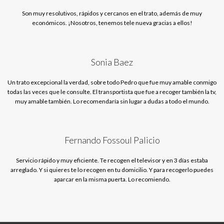
Son muy resolutivos, rápidos y cercanos en el trato, además de muy
económicos. ¡Nosotros, tenemos tele nueva gracias a ellos!
Sonia Baez
Un trato excepcional la verdad, sobre todo Pedro que fue muy amable conmigo
todas las veces que le consulte. El transportista que fue a recoger también la tv,
muy amable también. Lo recomendaría sin lugar a dudas a todo el mundo.
Fernando Fossoul Palicio
Servicio rápido y muy eficiente. Te recogen el televisor y en 3 días estaba
arreglado. Y si quieres te lo recogen en tu domicilio. Y para recogerlo puedes
aparcar en la misma puerta. Lo recomiendo.