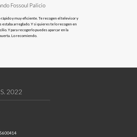
ndo Fossoul Palicio
 rápido y muy eficiente. Te recogen el televisor y
s estaba arreglado. Y si quieres te lo recogen en
ilio. Y para recogerlo puedes aparcar en la
uerta. Lo recomiendo.
S. 2022
1 5600414