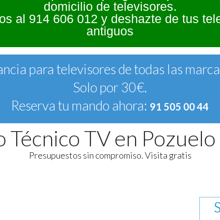
domicilio de televisores.
s al 914 606 012 y deshazte de tus tel
antiguos
ncia para televisores de todas las marc
Solo por 30€.
Reserva tu mando ahora:
91 505 00 44
o Técnico TV en Pozuelo
Presupuestos sin compromiso. Visita gratis