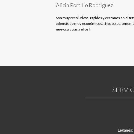
Alicia Portillo Rodriguez
Son muy resolutivos, rápidos y cercanos en el tra
además de muy económicos. ¡Nosotros, tenemo
nueva gracias a ellos!
SERVIC
Leganés: