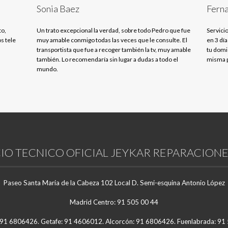
Sonia Baez
Ferna
to,
Un trato excepcional la verdad, sobre todo Pedro que fue
Servicio
s tele
muy amable conmigo todas las veces que le consulte. El
en 3 día
transportista que fue a recoger también la tv, muy amable
tu domic
también. Lo recomendaría sin lugar a dudas a todo el
misma p
mundo.
IO TECNICO OFICIAL JEYKAR REPARACIONE
Paseo Santa Maria de la Cabeza 102 Local D. Semi-esquina Antonio López
Madrid Centro: 91 505 00 44
 91 6806426. Getafe: 91 4606012. Alcorcón: 91 6806426. Fuenlabrada: 9