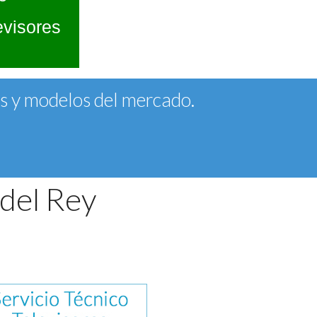
evisores
as y modelos del mercado.
 del Rey