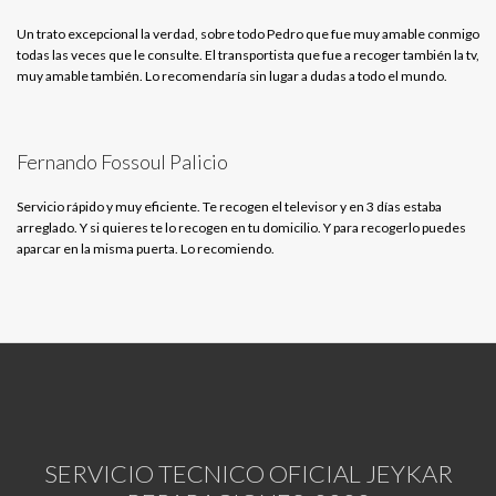
Un trato excepcional la verdad, sobre todo Pedro que fue muy amable conmigo
todas las veces que le consulte. El transportista que fue a recoger también la tv,
muy amable también. Lo recomendaría sin lugar a dudas a todo el mundo.
Fernando Fossoul Palicio
Servicio rápido y muy eficiente. Te recogen el televisor y en 3 días estaba
arreglado. Y si quieres te lo recogen en tu domicilio. Y para recogerlo puedes
aparcar en la misma puerta. Lo recomiendo.
SERVICIO TECNICO OFICIAL JEYKAR