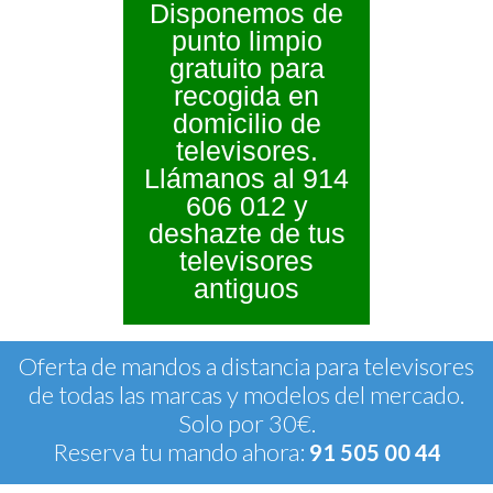
Disponemos de
punto limpio
gratuito para
recogida en
domicilio de
televisores.
Llámanos al 914
606 012 y
deshazte de tus
televisores
antiguos
Oferta de mandos a distancia para televisores
de todas las marcas y modelos del mercado.
Solo por 30€.
Reserva tu mando ahora:
91 505 00 44