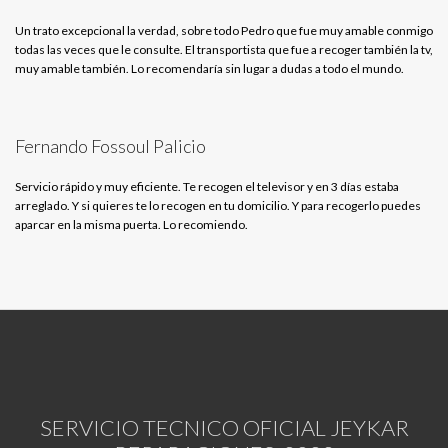
Un trato excepcional la verdad, sobre todo Pedro que fue muy amable conmigo
todas las veces que le consulte. El transportista que fue a recoger también la tv,
muy amable también. Lo recomendaría sin lugar a dudas a todo el mundo.
Fernando Fossoul Palicio
Servicio rápido y muy eficiente. Te recogen el televisor y en 3 días estaba
arreglado. Y si quieres te lo recogen en tu domicilio. Y para recogerlo puedes
aparcar en la misma puerta. Lo recomiendo.
SERVICIO TECNICO OFICIAL JEYKAR