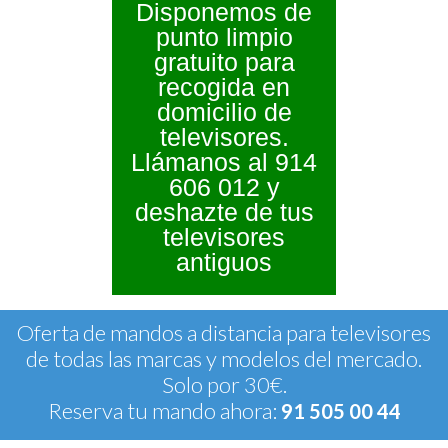
Disponemos de
punto limpio
gratuito para
recogida en
domicilio de
televisores.
Llámanos al 914
606 012 y
deshazte de tus
televisores
antiguos
Oferta de mandos a distancia para televisores
de todas las marcas y modelos del mercado.
Solo por 30€.
Reserva tu mando ahora:
91 505 00 44