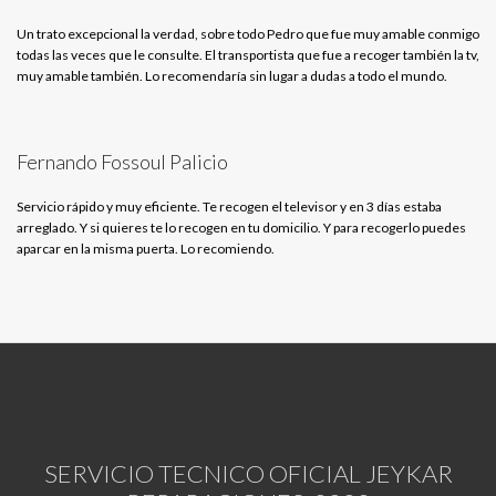
Un trato excepcional la verdad, sobre todo Pedro que fue muy amable conmigo
todas las veces que le consulte. El transportista que fue a recoger también la tv,
muy amable también. Lo recomendaría sin lugar a dudas a todo el mundo.
Fernando Fossoul Palicio
Servicio rápido y muy eficiente. Te recogen el televisor y en 3 días estaba
arreglado. Y si quieres te lo recogen en tu domicilio. Y para recogerlo puedes
aparcar en la misma puerta. Lo recomiendo.
SERVICIO TECNICO OFICIAL JEYKAR