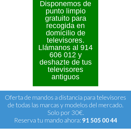
Disponemos de
punto limpio
gratuito para
recogida en
domicilio de
televisores.
Llámanos al 914
606 012 y
deshazte de tus
televisores
antiguos
Oferta de mandos a distancia para televisores
de todas las marcas y modelos del mercado.
Solo por 30€.
Reserva tu mando ahora:
91 505 00 44