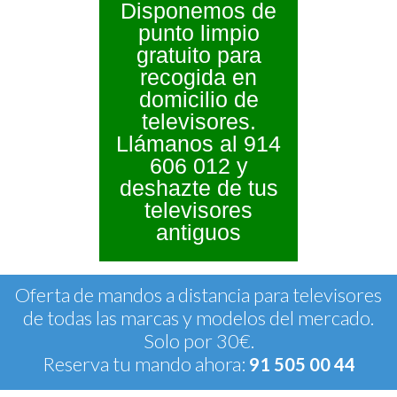
Disponemos de
punto limpio
gratuito para
recogida en
domicilio de
televisores.
Llámanos al 914
606 012 y
deshazte de tus
televisores
antiguos
Oferta de mandos a distancia para televisores
de todas las marcas y modelos del mercado.
Solo por 30€.
Reserva tu mando ahora:
91 505 00 44