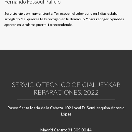
Fernando Fossoul Palicio
Servicio rápido y muy eficiente. Te recogen el televisor y en 3 días estaba
arreglado. Y si quieres te lo recogen en tu domicilio. Y para recogerlo puedes
aparcar en la misma puerta. Lo recomiendo.
SERVICIO TECNICO OFICIAL JEYKAR
REPARACIONES. 2022
Paseo Santa Maria de la Cabeza 102 Local D. Semi-esquina Antonio
López
Madrid Centro: 91 505 00 44