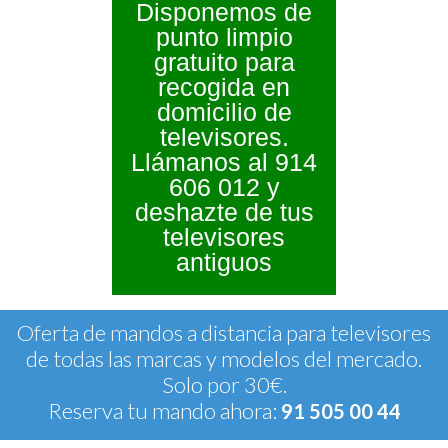
Disponemos de
punto limpio
gratuito para
recogida en
domicilio de
televisores.
Llámanos al 914
606 012 y
deshazte de tus
televisores
antiguos
Oferta de mandos a distancia para televisores
de todas las marcas y modelos del mercado.
Solo por 30€.
Reserva tu mando ahora:
91 505 00 44