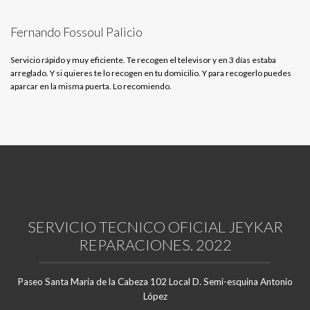
Fernando Fossoul Palicio
Servicio rápido y muy eficiente. Te recogen el televisor y en 3 días estaba
arreglado. Y si quieres te lo recogen en tu domicilio. Y para recogerlo puedes
aparcar en la misma puerta. Lo recomiendo.
SERVICIO TECNICO OFICIAL JEYKAR
REPARACIONES. 2022
Paseo Santa Maria de la Cabeza 102 Local D. Semi-esquina Antonio
López