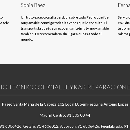
Sonia Baez
Ferna
to,
Un trato excepcional la verdad, sobre todo Pedro que fue
Servicio
s tele
muy amable conmigo todas las veces que le consulte. El
en 3 día
transportista que fue a recoger también la tv, muy amable
tu domic
también. Lo recomendaría sin lugar a dudas a todo el
misma p
mundo.
IO TECNICO OFICIAL JEYKAR REPARACIONE
Paseo Santa Maria de la Cabeza 102 Local D. Semi-esquina Antonio López
Madrid Centro: 91 505 00 44
 91 6806426. Getafe: 91 4606012. Alcorcón: 91 6806426. Fuenlabrada: 9