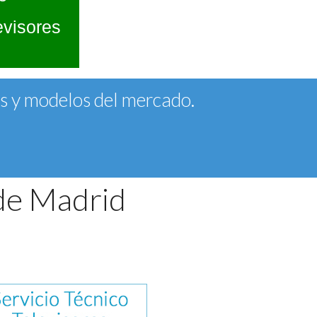
evisores
as y modelos del mercado.
de Madrid