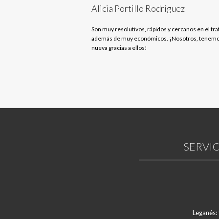
Alicia Portillo Rodriguez
Son muy resolutivos, rápidos y cercanos en el tra
además de muy económicos. ¡Nosotros, tenemo
nueva gracias a ellos!
SERVIC
Leganés: