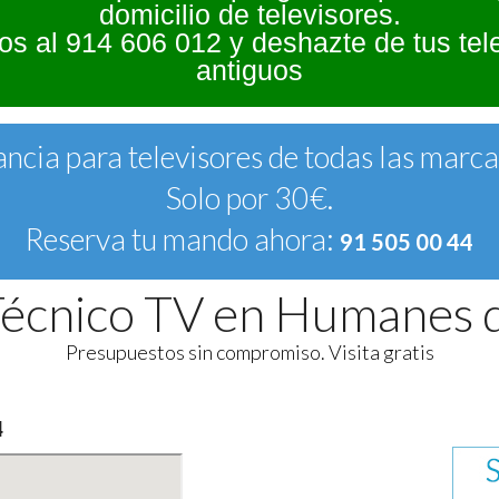
domicilio de televisores.
s al 914 606 012 y deshazte de tus tel
antiguos
ncia para televisores de todas las marc
Solo por 30€.
Reserva tu mando ahora:
91 505 00 44
 Técnico TV en Humanes 
Presupuestos sin compromiso. Visita gratis
4