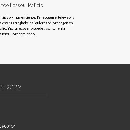
ndo Fossoul Palicio
 rápido y muy eficiente. Te recogen el televisor y
s estaba arreglado. Y si quieres te lo recogen en
ilio. Y para recogerlo puedes aparcar en la
uerta. Lo recomiendo.
S. 2022
1 5600414