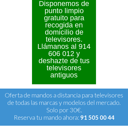
Disponemos de
punto limpio
gratuito para
recogida en
domicilio de
televisores.
Llámanos al 914
606 012 y
deshazte de tus
televisores
antiguos
Oferta de mandos a distancia para televisores
de todas las marcas y modelos del mercado.
Solo por 30€.
Reserva tu mando ahora:
91 505 00 44