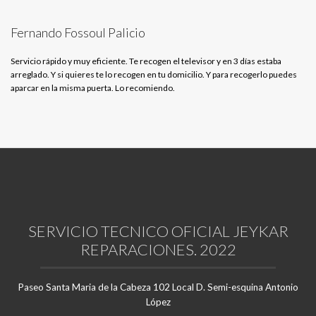
Fernando Fossoul Palicio
Servicio rápido y muy eficiente. Te recogen el televisor y en 3 días estaba
arreglado. Y si quieres te lo recogen en tu domicilio. Y para recogerlo puedes
aparcar en la misma puerta. Lo recomiendo.
SERVICIO TECNICO OFICIAL JEYKAR
REPARACIONES. 2022
Paseo Santa Maria de la Cabeza 102 Local D. Semi-esquina Antonio
López