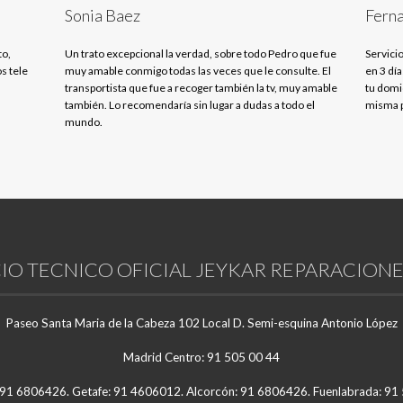
Sonia Baez
Ferna
to,
Un trato excepcional la verdad, sobre todo Pedro que fue
Servicio
s tele
muy amable conmigo todas las veces que le consulte. El
en 3 día
transportista que fue a recoger también la tv, muy amable
tu domic
también. Lo recomendaría sin lugar a dudas a todo el
misma p
mundo.
IO TECNICO OFICIAL JEYKAR REPARACIONE
Paseo Santa Maria de la Cabeza 102 Local D. Semi-esquina Antonio López
Madrid Centro: 91 505 00 44
 91 6806426. Getafe: 91 4606012. Alcorcón: 91 6806426. Fuenlabrada: 9