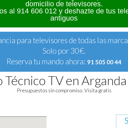
domicilio de televisores.
s al 914 606 012 y deshazte de tus tel
antiguos
ncia para televisores de todas las marc
Solo por 30€.
Reserva tu mando ahora:
91 505 00 44
o Técnico TV en Arganda
Presupuestos sin compromiso. Visita gratis