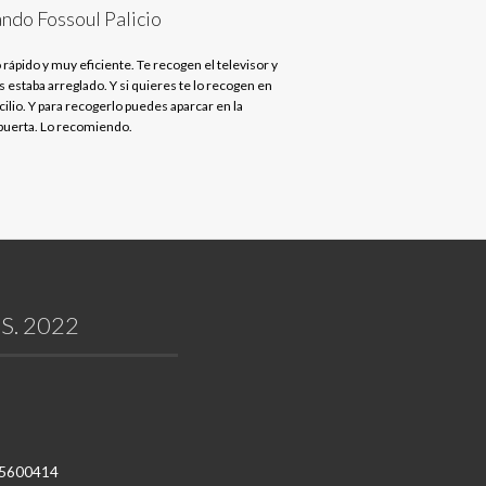
ndo Fossoul Palicio
 rápido y muy eficiente. Te recogen el televisor y
s estaba arreglado. Y si quieres te lo recogen en
ilio. Y para recogerlo puedes aparcar en la
uerta. Lo recomiendo.
S. 2022
1 5600414