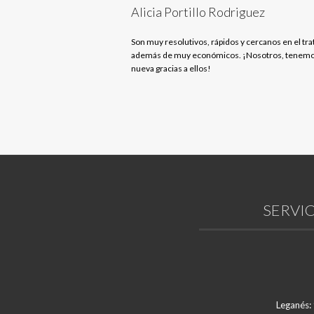
Alicia Portillo Rodriguez
Son muy resolutivos, rápidos y cercanos en el tra
además de muy económicos. ¡Nosotros, tenemo
nueva gracias a ellos!
SERVIC
Leganés: