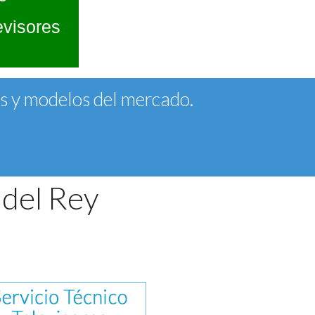
evisores
as y modelos del mercado.
 del Rey